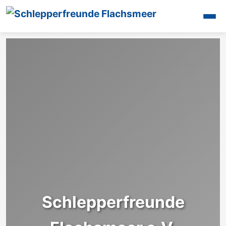
Startseite
Unsere Aktivitäten
Oldtimertreffen
Galerien
Maschinen
Mitglieder
Presse
Termine
Videos
Interessantes
Unsere Halle
Schlepperfreunde
Kontakt
Login